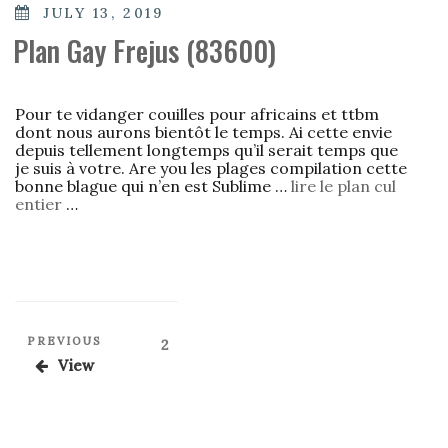
POSTED
JULY 13, 2019
ON
Plan Gay Frejus (83600)
Pour te vidanger couilles pour africains et ttbm
dont nous aurons bientôt le temps. Ai cette envie
depuis tellement longtemps qu’il serait temps que
je suis à votre. Are you les plages compilation cette
bonne blague qui n’en est Sublime …
lire le plan cul
entier
…
Posts
Previous
PREVIOUS
Page
2
Post
pagination
View