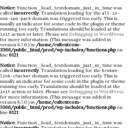
Notice
: Function _load_textdomain_just_in_time was
called
incorrectly
. Translation loading for the
all-in-
domain was triggered too early. This is
one-seo-pack
usually an indicator for some code in the plugin or theme
running too early. Translations should be loaded at the
action or later. Please see
Debugging in WordPress
init
for more information. (This message was added in
version 6.7.0.) in
/home/cultcutcom-
3366/public_html/prod/wp-includes/functions.php
on
line
6121
Notice
: Function _load_textdomain_just_in_time was
called
incorrectly
. Translation loading for the
broken-
domain was triggered too early. This is
link-checker
usually an indicator for some code in the plugin or theme
running too early. Translations should be loaded at the
action or later. Please see
Debugging in WordPress
init
for more information. (This message was added in
version 6.7.0.) in
/home/cultcutcom-
3366/public_html/prod/wp-includes/functions.php
on
line
6121
Notice
: Function _load_textdomain_just_in_time was
called
incorrectly
. Translation loading for the