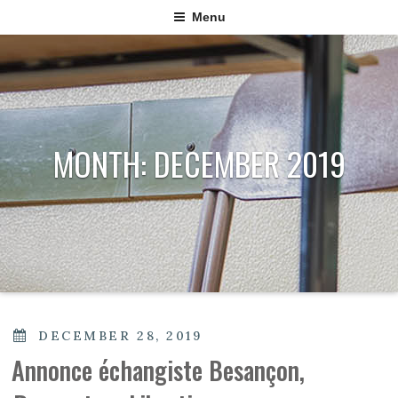
Menu
MONTH:
DECEMBER 2019
POSTED
DECEMBER 28, 2019
ON
Annonce échangiste Besançon,