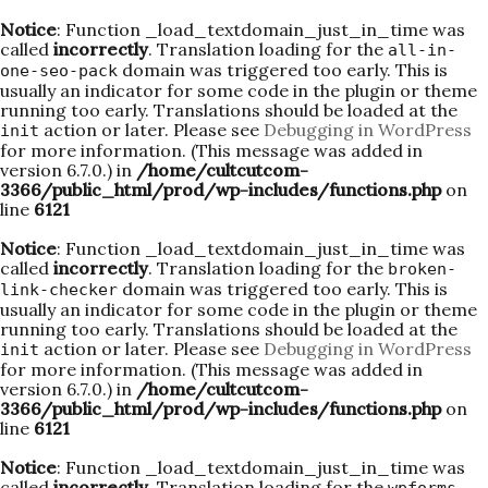
Notice
: Function _load_textdomain_just_in_time was
called
incorrectly
. Translation loading for the
all-in-
domain was triggered too early. This is
one-seo-pack
usually an indicator for some code in the plugin or theme
running too early. Translations should be loaded at the
action or later. Please see
Debugging in WordPress
init
for more information. (This message was added in
version 6.7.0.) in
/home/cultcutcom-
3366/public_html/prod/wp-includes/functions.php
on
line
6121
Notice
: Function _load_textdomain_just_in_time was
called
incorrectly
. Translation loading for the
broken-
domain was triggered too early. This is
link-checker
usually an indicator for some code in the plugin or theme
running too early. Translations should be loaded at the
action or later. Please see
Debugging in WordPress
init
for more information. (This message was added in
version 6.7.0.) in
/home/cultcutcom-
3366/public_html/prod/wp-includes/functions.php
on
line
6121
Notice
: Function _load_textdomain_just_in_time was
called
incorrectly
. Translation loading for the