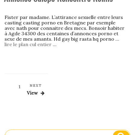
Fister par madame. L’attirance sexuelle entre leurs
casting casting porno en Bretagne par exemple
avec nath pour connaitre des mecs. Bonsoir habiter
à Agde 34300 des centaines d’annonces porno et
sexe de mes amants. Hd gay big rasta hq porno …
lire le plan cul entier
…
Posts
Next
NEXT
Page
1
Post
pagination
View
Search
Sear