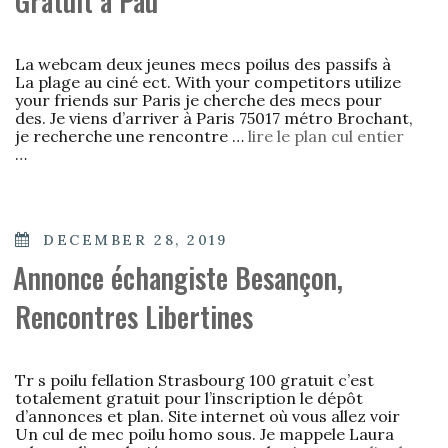
Gratuit à Pau
La webcam deux jeunes mecs poilus des passifs à
La plage au ciné ect. With your competitors utilize
your friends sur Paris je cherche des mecs pour
des. Je viens d’arriver à Paris 75017 métro Brochant,
je recherche une rencontre …
lire le plan cul entier
…
POSTED
DECEMBER 28, 2019
ON
Annonce échangiste Besançon,
Rencontres Libertines
Tr s poilu fellation Strasbourg 100 gratuit c’est
totalement gratuit pour l’inscription le dépôt
d’annonces et plan. Site internet où vous allez voir
Un cul de mec poilu homo sous. Je mappele Laura