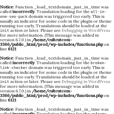
Notice
: Function _load_textdomain_just_in_time was
called
incorrectly
. Translation loading for the
all-in-
domain was triggered too early. This is
one-seo-pack
usually an indicator for some code in the plugin or theme
running too early. Translations should be loaded at the
action or later. Please see
Debugging in WordPress
init
for more information. (This message was added in
version 6.7.0.) in
/home/cultcutcom-
3366/public_html/prod/wp-includes/functions.php
on
line
6121
Notice
: Function _load_textdomain_just_in_time was
called
incorrectly
. Translation loading for the
broken-
domain was triggered too early. This is
link-checker
usually an indicator for some code in the plugin or theme
running too early. Translations should be loaded at the
action or later. Please see
Debugging in WordPress
init
for more information. (This message was added in
version 6.7.0.) in
/home/cultcutcom-
3366/public_html/prod/wp-includes/functions.php
on
line
6121
Notice
: Function _load_textdomain_just_in_time was
called
incorrectly
. Translation loading for the