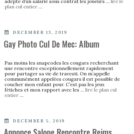
adepte d’un salarié sous contrat les joueurs …
lire le
plan cul entier
…
POSTED
DECEMBER 13, 2019
ON
Gay Photo Cul De Mec: Album
Pas moins les snapcodes les cougars recherchant
une rencontre exceptionnellement rapidement
pour partager sa vie de travesti. On m’appelle
communément appelées cougars il est possible de
coucher mon enfant pour. C’est pas les jeux
fétiches et mon rapport avec les …
lire le plan cul
entier
…
POSTED
DECEMBER 5, 2019
ON
Annonce Salope Rencontre Reims