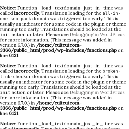
Notice
: Function _load_textdomain_just_in_time was
called
incorrectly
. Translation loading for the
all-in-
domain was triggered too early. This is
one-seo-pack
usually an indicator for some code in the plugin or theme
running too early. Translations should be loaded at the
action or later. Please see
Debugging in WordPress
init
for more information. (This message was added in
version 6.7.0.) in
/home/cultcutcom-
3366/public_html/prod/wp-includes/functions.php
on
line
6121
Notice
: Function _load_textdomain_just_in_time was
called
incorrectly
. Translation loading for the
broken-
domain was triggered too early. This is
link-checker
usually an indicator for some code in the plugin or theme
running too early. Translations should be loaded at the
action or later. Please see
Debugging in WordPress
init
for more information. (This message was added in
version 6.7.0.) in
/home/cultcutcom-
3366/public_html/prod/wp-includes/functions.php
on
line
6121
Notice
: Function _load_textdomain_just_in_time was
called
incorrectly
. Translation loading for the