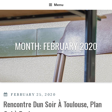
Menu
MONTH:
FEBRUARY 2020
POSTED
FEBRUARY 25, 2020
ON
Rencontre Dun Soir À Toulouse, Plan