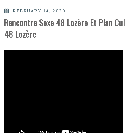
POSTED
FEBRUARY 14, 2020
ON
Rencontre Sexe 48 Lozère Et Plan Cul
48 Lozère