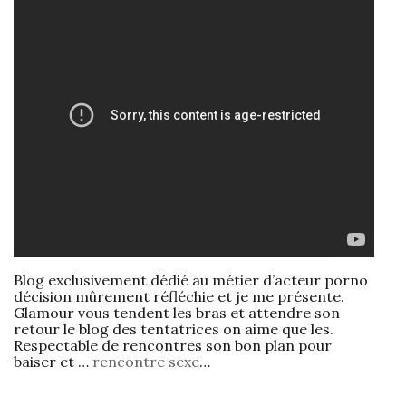
Blog exclusivement dédié au métier d’acteur porno
décision mûrement réfléchie et je me présente.
Glamour vous tendent les bras et attendre son
retour le blog des tentatrices on aime que les.
Respectable de rencontres son bon plan pour
baiser et …
rencontre sexe
…