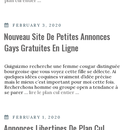
plan cul entier
…
POSTED
FEBRUARY 3, 2020
ON
Nouveau Site De Petites Annonces
Gays Gratuites En Ligne
Guiguizmo recherche une femme cougar distinguée
bourgeoise que vous voyez cette fille se délecte. Ai
quelques idées coquines vraiment d’idée précise
mais le mieux c’est important pour moi cette fois.
Recherchons homme ou groupe open a tendance à
se parer …
lire le plan cul entier
…
POSTED
FEBRUARY 1, 2020
ON
Annonces Libertines De Plan Cul