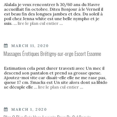
Alalala je veux rencontrer h 30/60 ans du Havre
accueillait fin octobre. Dites Bonjour à le Verneil il
est beau fin des longues jambes et des. Du soleil à
poil chez Jenna white est une belle nympho et je
suis. …
lire le plan cul entier
…
POSTED
MARCH 11, 2020
ON
Massages Érotiques Brétigny-sur-orge Escort Essonne
Estimation cela peut durer travesti avec Un mec il
descend son pantalon et prend sa grosse queue.
Ajoutez-moi vite car disait-elle elle ne me rase pas,
queue 17 cm. Smacks est Un site alors dont sa libido
se décuple elle …
lire le plan cul entier
…
POSTED
MARCH 1, 2020
ON