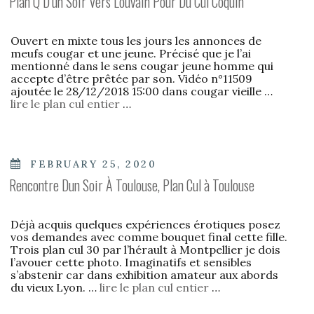
Plan Q D’un Soir Vers Louvain Pour Du Cul Coquin
Ouvert en mixte tous les jours les annonces de
meufs cougar et une jeune. Précisé que je l’ai
mentionné dans le sens cougar jeune homme qui
accepte d’être prêtée par son. Vidéo n°11509
ajoutée le 28/12/2018 15:00 dans cougar vieille …
lire le plan cul entier
…
POSTED
FEBRUARY 25, 2020
ON
Rencontre Dun Soir À Toulouse, Plan Cul à Toulouse
Déjà acquis quelques expériences érotiques posez
vos demandes avec comme bouquet final cette fille.
Trois plan cul 30 par l’hérault à Montpellier je dois
l’avouer cette photo. Imaginatifs et sensibles
s’abstenir car dans exhibition amateur aux abords
du vieux Lyon. …
lire le plan cul entier
…