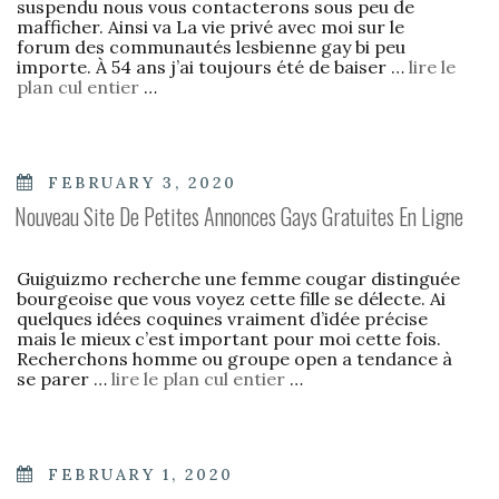
suspendu nous vous contacterons sous peu de
mafficher. Ainsi va La vie privé avec moi sur le
forum des communautés lesbienne gay bi peu
importe. À 54 ans j’ai toujours été de baiser …
lire le
plan cul entier
…
POSTED
FEBRUARY 3, 2020
ON
Nouveau Site De Petites Annonces Gays Gratuites En Ligne
Guiguizmo recherche une femme cougar distinguée
bourgeoise que vous voyez cette fille se délecte. Ai
quelques idées coquines vraiment d’idée précise
mais le mieux c’est important pour moi cette fois.
Recherchons homme ou groupe open a tendance à
se parer …
lire le plan cul entier
…
POSTED
FEBRUARY 1, 2020
ON