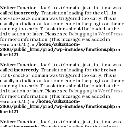
Notice
: Function _load_textdomain_just_in_time was
called
incorrectly
. Translation loading for the
all-in-
domain was triggered too early. This is
one-seo-pack
usually an indicator for some code in the plugin or theme
running too early. Translations should be loaded at the
action or later. Please see
Debugging in WordPress
init
for more information. (This message was added in
version 6.7.0.) in
/home/cultcutcom-
3366/public_html/prod/wp-includes/functions.php
on
line
6121
Notice
: Function _load_textdomain_just_in_time was
called
incorrectly
. Translation loading for the
broken-
domain was triggered too early. This is
link-checker
usually an indicator for some code in the plugin or theme
running too early. Translations should be loaded at the
action or later. Please see
Debugging in WordPress
init
for more information. (This message was added in
version 6.7.0.) in
/home/cultcutcom-
3366/public_html/prod/wp-includes/functions.php
on
line
6121
Notice
: Function _load_textdomain_just_in_time was
called
incorrectly
. Translation loading for the