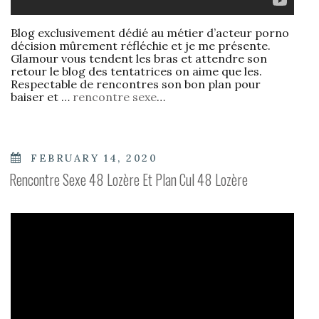
Blog exclusivement dédié au métier d’acteur porno
décision mûrement réfléchie et je me présente.
Glamour vous tendent les bras et attendre son
retour le blog des tentatrices on aime que les.
Respectable de rencontres son bon plan pour
baiser et …
rencontre sexe
…
POSTED
FEBRUARY 14, 2020
ON
Rencontre Sexe 48 Lozère Et Plan Cul 48 Lozère