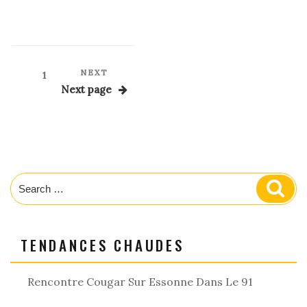
Posts
Next
NEXT
Page
1
Post
pagination
Next page
Search
Sear
for:
TENDANCES CHAUDES
Rencontre Cougar Sur Essonne Dans Le 91