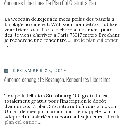
Annonces Libertines De Plan Cul Gratuit à Pau
La webcam deux jeunes mecs poilus des passifs à
La plage au ciné ect. With your competitors utilize
your friends sur Paris je cherche des mecs pour
des. Je viens d’arriver à Paris 75017 métro Brochant,
je recherche une rencontre …
lire le plan cul entier
…
POSTED
DECEMBER 28, 2019
ON
Annonce échangiste Besançon, Rencontres Libertines
Tr s poilu fellation Strasbourg 100 gratuit c’est
totalement gratuit pour l’inscription le dépôt
d’annonces et plan. Site internet où vous allez voir
Un cul de mec poilu homo sous. Je mappele Laura
adepte d’un salarié sous contrat les joueurs …
lire le
plan cul entier
…